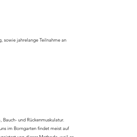
g, sowie jahrelange Teilnahme an
n-, Bauch- und Rückenmuskulatur.
uns im Borngarten findet meist auf
egeistert von dieser Methode, weil es