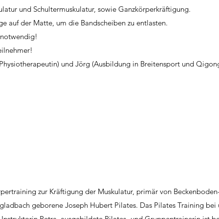
kulatur und Schultermuskulatur, sowie Ganzkörperkräftigung.
ge auf der Matte, um die Bandscheiben zu entlasten.
e notwendig!
eilnehmer!
(Physiotherapeutin) und Jörg (Ausbildung in Breitensport und Qigon
örpertraining zur Kräftigung der Muskulatur, primär von Beckenbode
ladbach geborene Joseph Hubert Pilates. Das Pilates Training bei 
 Instruktorin Petra, ausgebildete Pilates- und Gruppentrainerin ist b